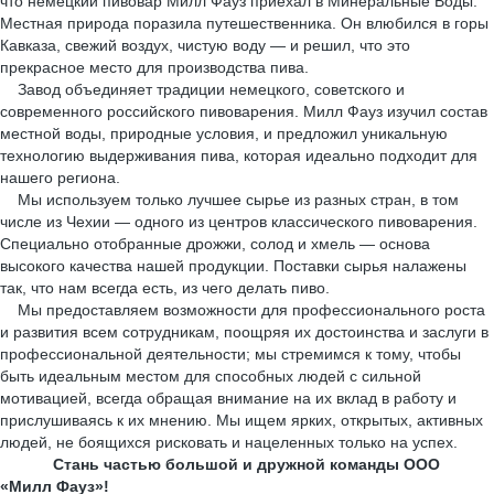
что немецкий пивовар Милл Фауз приехал в Минеральные Воды.
Местная природа поразила путешественника. Он влюбился в горы
Кавказа, свежий воздух, чистую воду — и решил, что это
прекрасное место для производства пива.
Завод объединяет традиции немецкого, советского и
современного российского пивоварения. Милл Фауз изучил состав
местной воды, природные условия, и предложил уникальную
технологию выдерживания пива, которая идеально подходит для
нашего региона.
Мы используем только лучшее сырье из разных стран, в том
числе из Чехии — одного из центров классического пивоварения.
Специально отобранные дрожжи, солод и хмель — основа
высокого качества нашей продукции. Поставки сырья налажены
так, что нам всегда есть, из чего делать пиво.
Мы предоставляем возможности для профессионального роста
и развития всем сотрудникам, поощряя их достоинства и заслуги в
профессиональной деятельности; мы стремимся к тому, чтобы
быть идеальным местом для способных людей с сильной
мотивацией, всегда обращая внимание на их вклад в работу и
прислушиваясь к их мнению. Мы ищем ярких, открытых, активных
людей, не боящихся рисковать и нацеленных только на успех.
Стань частью большой и дружной команды ООО
«Милл Фауз»!