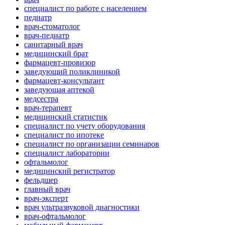
специалист по работе с населением
педиатр
врач-стоматолог
врач-педиатр
санитарный врач
медицинский брат
фармацевт-провизор
заведующий поликлиникой
фармацевт-консультант
заведующая аптекой
медсестра
врач-терапевт
медицинский статистик
специалист по учету оборудования
специалист по ипотеке
специалист по организации семинаров
специалист лаборатории
офтальмолог
медицинский регистратор
фельдшер
главный врач
врач-эксперт
врач ультразвуковой диагностики
врач-офтальмолог